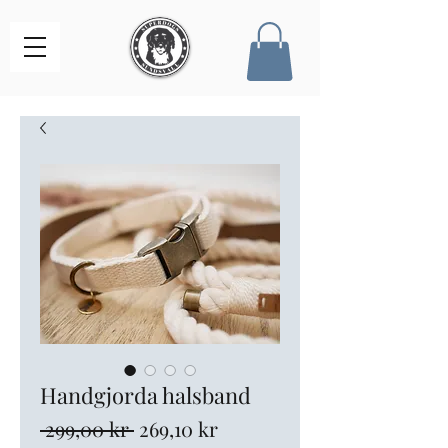
Handgjorda halsband
Ordinarie
Reapris
 299,00 kr 
269,10 kr