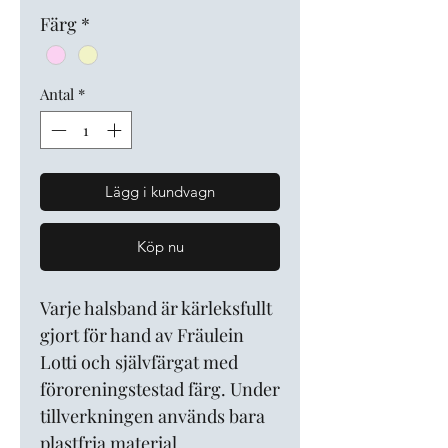
pris
Färg
*
Antal
*
Lägg i kundvagn
Köp nu
Varje halsband är kärleksfullt
gjort för hand av Fräulein
Lotti och självfärgat med
föroreningstestad färg. Under
tillverkningen används bara
plastfria material.