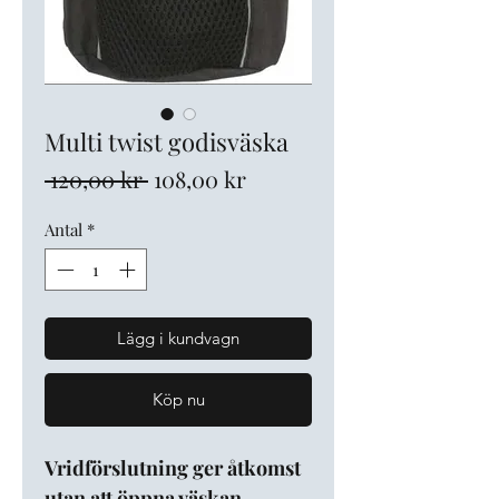
Multi twist godisväska
Ordinarie
Reapris
 120,00 kr 
108,00 kr
pris
Antal
*
Lägg i kundvagn
Köp nu
Vridförslutning ger åtkomst
utan att öppna väskan