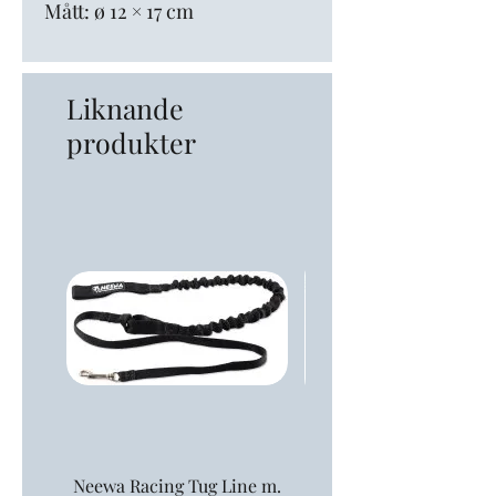
Mått: ø 12 × 17 cm
Liknande
produkter
Neewa Racing Tug Line m.
Neewa Tolklina 1,