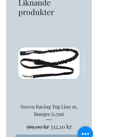
Liknande
produkter
Neewa Racing Tug Line m.
Neewa Tolklina 1,
Bungee (1,7m)
Ordinarie pris
379,00 kr
Ordinarie pris
Reapris
369,00 kr
332,10 kr