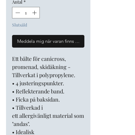
Antal
*
Slutsåld
Meddela mig när varan finns i lager
Ett bälte för canicross,
promenad, skidåkning -
Tillverkat i polypropylene.
• 4 justeringspunkter.
• Reflekterande band.
• Ficka på baksidan.
• Tillverkad i
ett allergivänligt material som
"andas".
• Idealisk