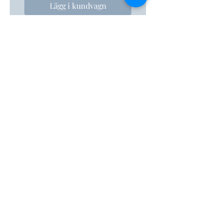
Lägg i kundvagn
Kontakt
info@superdogs.se
070-6060681
Swish:
1230774281
Företagsinformation