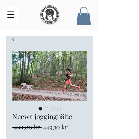
Neewa joggingbälte
Ordinarie
Reapris
 499,00 kr 
449,10 kr
pris