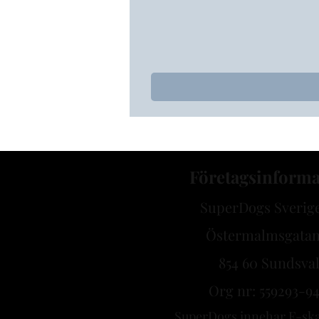
Företagsinforma
SuperDogs Sverig
Östermalmsgatan
854 60 Sundsval
Org nr: 559293-9
SuperDogs innehar F-ska