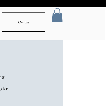
Om oss
ng
narie
Reapris
10 kr