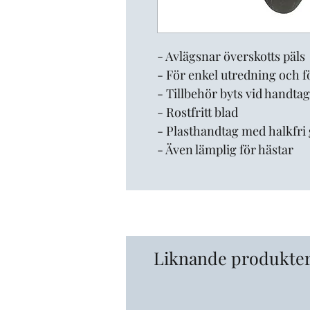
- Avlägsnar överskotts päls
- För enkel utredning och 
- Tillbehör byts vid handta
- Rostfritt blad
- Plasthandtag med halkfr
- Även lämplig för hästar
Liknande produkte