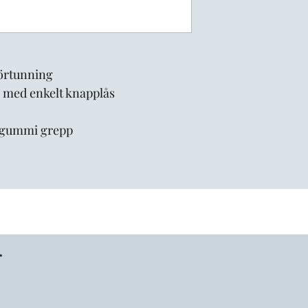
förtunning
g med enkelt knapplås
i gummi grepp
r