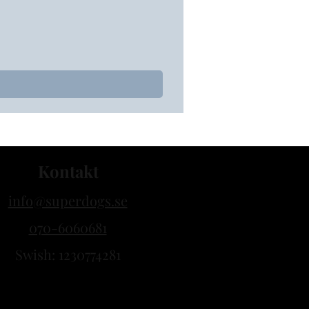
Kontakt
info@superdogs.se
070-6060681
Swish: 1230774281