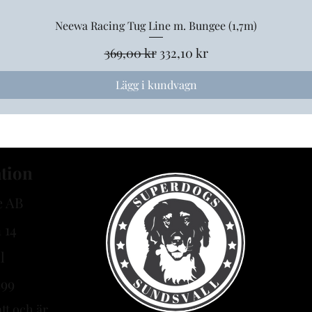
Neewa Racing Tug Line m. Bungee (1,7m)
Snabbvisning
Ordinarie pris
Reapris
369,00 kr
332,10 kr
Lägg i kundvagn
tion
e AB
 14
l
499
tt och är