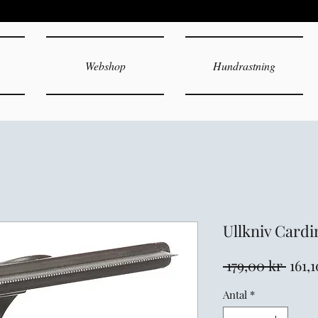
Webshop
Hundrastning
Ullkniv Cardi
Ordi
 179,00 kr 
161,
pris
Antal
*