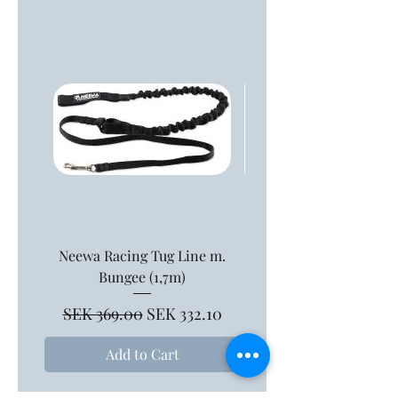
Neewa Racing Tug Line m.
Neewa Tolklina 1,
Bungee (1,7m)
Regular Price
SEK 379.00
Regular Price
Sale Price
SEK 369.00
SEK 332.10
Add to Cart