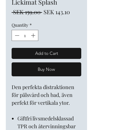
Lickimat Splash
Regular
Sale
 SEK 159.00 
SEK 143.10
Price
Price
Quantity
*
Add to Cart
Buy Now
Den perfekta distraktionen
för pälsvård och bad, även
perfekt för vertikala ytor.
Giftfri livsmedelsklassad
TPR och återvinningsbar