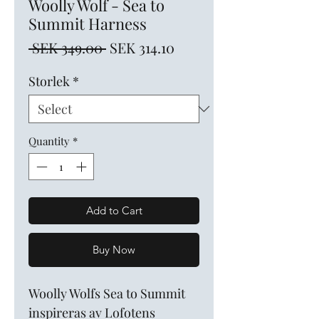
Woolly Wolf - Sea to
Summit Harness
Regular
Sale
 SEK 349.00 
SEK 314.10
Price
Price
Storlek
*
Quantity
*
Add to Cart
Buy Now
Woolly Wolfs Sea to Summit
inspireras av Lofotens