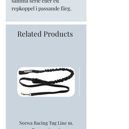
samma serie eller ett
repkoppel i passande färg.
Related Products
Neewa Racing Tug Line m.
Neewa Tolklina 1,